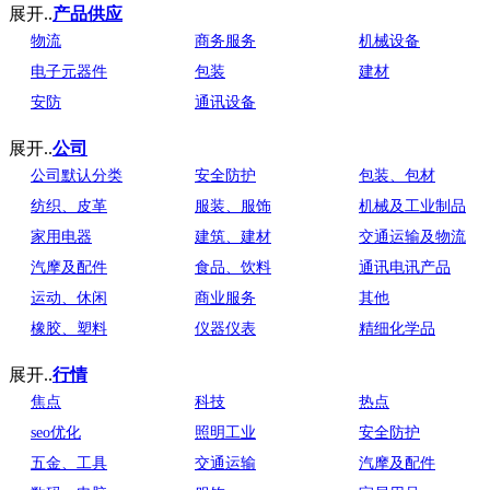
展开..
产品供应
物流
商务服务
机械设备
电子元器件
包装
建材
安防
通讯设备
展开..
公司
公司默认分类
安全防护
包装、包材
纺织、皮革
服装、服饰
机械及工业制品
家用电器
建筑、建材
交通运输及物流
汽摩及配件
食品、饮料
通讯电讯产品
运动、休闲
商业服务
其他
橡胶、塑料
仪器仪表
精细化学品
展开..
行情
焦点
科技
热点
seo优化
照明工业
安全防护
五金、工具
交通运输
汽摩及配件